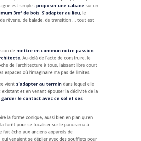
signe est simple :
proposer une cabane
sur un
ximum 3m³ de bois
.
S’adapter au lieu
, le
e de rêverie, de balade, de transition … tout est
asion de
mettre en commun notre passion
rchitecte
. Au-delà de l’acte de construire, le
che de l’architecture à tous, laissant libre court
es espaces où l’imaginaire n’a pas de limites.
ée vient
s’adapter au terrain
dans lequel elle
 existant et en venant épouser la déclivité de la
r
garder le contact avec ce sol et ses
piré la forme conique, aussi bien en plan qu’en
la forêt pour se focaliser sur le panorama à
e fait écho aux anciens appareils de
 qui venaient se déplier avec des soufflets pour