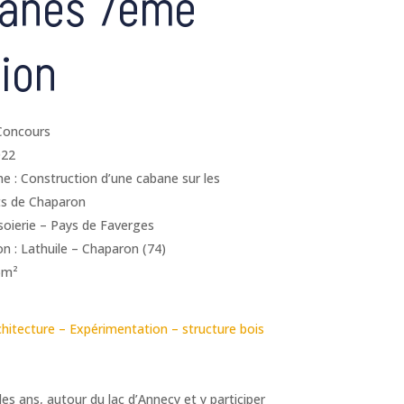
anes 7ème
tion
 Concours
022
 : Construction d’une cabane sur les
ts de Chaparon
soierie – Pays de Faverges
on : Lathuile – Chaparon (74)
5m²
hitecture – Expérimentation – structure bois
les ans, autour du lac d’Annecy et y participer